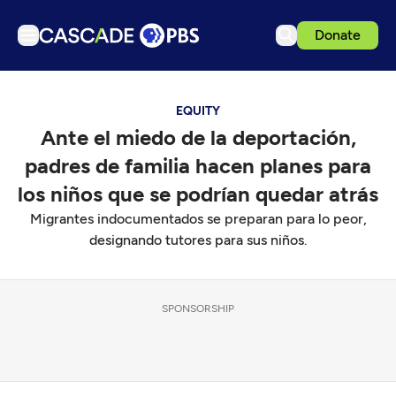
Donate
TV
EQUITY
Articles
Ante el miedo de la deportación,
Podcasts
padres de familia hacen planes para
Events
los niños que se podrían quedar atrás
Get Passport
Migrantes indocumentados se preparan para lo peor,
designando tutores para sus niños.
Schedule
Support us
Download the App
SPONSORSHIP
Search
Sign in